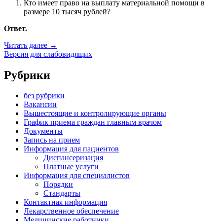
Кто имеет право на выплату материальной помощи в
размере 10 тысяч рублей?
Ответ.
«ГРАЖДАНАМ
Читать далее
→
ДОНЕЦКОЙ
Версия для слабовидящих
И
ЛУГАНСКОЙ
Рубрики
НАРОДНЫХ
РЕСПУБЛИК!!!»
без рубрики
Вакансии
Вышестоящие и контролирующие органы
График приема граждан главным врачом
Документы
Запись на прием
Информация для пациентов
Диспансеризация
Платные услуги
Информация для специалистов
Порядки
Стандарты
Контактная информация
Лекарственное обеспечение
Медицинские работники