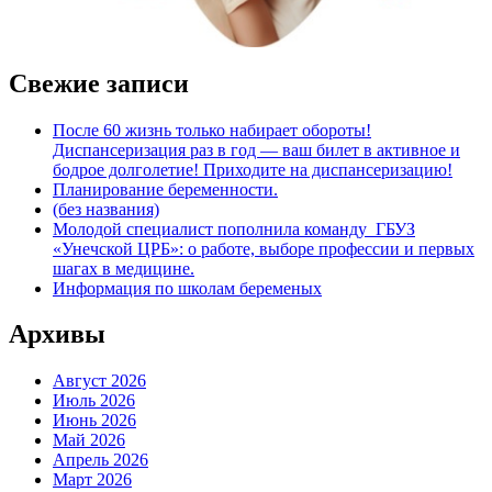
Свежие записи
После 60 жизнь только набирает обороты!
Диспансеризация раз в год — ваш билет в активное и
бодрое долголетие! Приходите на диспансеризацию!
Планирование беременности.
(без названия)
Молодой специалист пополнила команду ГБУЗ
«Унечской ЦРБ»: о работе, выборе профессии и первых
шагах в медицине.
Информация по школам беременых
Архивы
Август 2026
Июль 2026
Июнь 2026
Май 2026
Апрель 2026
Март 2026