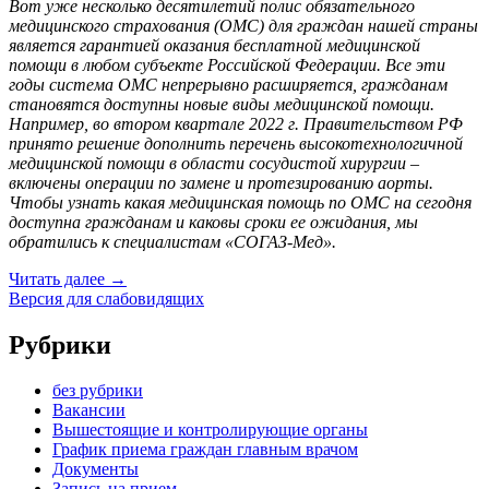
Вот уже несколько десятилетий полис обязательного
медицинского страхования (ОМС
) для граждан нашей страны
является гарантией оказания бесплатной медицинской
помощи в любом субъекте Российской Федерации. Все эти
годы система ОМС непрерывно расширяется, гражданам
становятся доступны новые виды медицинской помощи.
Например, во втором квартале 2022 г. Правительством РФ
принято решение дополнить перечень высокотехнологичной
медицинской помощи в области сосудистой хирургии –
включены операции по замене и протезированию аорты.
Чтобы узнать какая медицинская помощь по ОМС на сегодня
доступна гражданам и каковы сроки ее ожидания, мы
обратились к специалистам «СОГАЗ-Мед».
«Дайте
Читать далее
→
только
Версия для слабовидящих
срок.
«СОГАЗ-
Рубрики
Мед»
о
без рубрики
соблюдении
Вакансии
сроков
Вышестоящие и контролирующие органы
и
График приема граждан главным врачом
порядка
Документы
оказания
Запись на прием