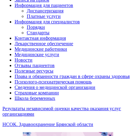
медицинской
Информация для пациентов
помощи»
Диспансеризация
Платные услуги
Информация для специалистов
Порядки
Стандарты
Контактная информация
Лекарственное обеспечение
Медицинские работники
Медицинские услуги
Новости
Отзывы пациентов
Полезные ресурсы
Права и обязанности граждан в сфере охраны здоровья
Психолого-психиатрическая помощь
Сведения о медицинской организации
Страховые компании
Школа беременных
Результаты независимой оценки качества оказания услуг
организациями
НСОК. Здравоохранение Брянской области