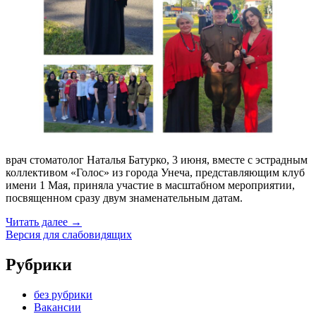
8
июля
2025
года.»
врач стоматолог Наталья Батурко, 3 июня, вместе с эстрадным
коллективом «Голос» из города Унеча, представляющим клуб
имени 1 Мая, приняла участие в масштабном мероприятии,
посвященном сразу двум знаменательным датам.
«Заведующая
Читать далее
→
стоматологическим
Версия для слабовидящих
отделением
ГБУЗ
Рубрики
«Унечская
ЦРБ»,»
без рубрики
Вакансии