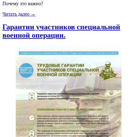
Почему это важно?
«Здоровье
Читать далее
→
вашего
мозга
Гарантии участников специальной
–
военной операции.
инвестиция
в
будущее»