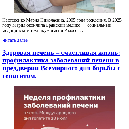
Нестеренко Мария Николаевна, 2005 года рождения. В 2025
году Мария окончила Брянский медико — социальный
медицинский техникум имени Амосова.
«Вступила
Читать далее
→
на
профессиональный
Здоровая печень – счастливая жизнь:
путь
профилактика заболеваний печени в
в
качестве
преддверии Всемирного дня борьбы с
медицинской
гепатитом.
сестры
неврологического
отделения
Унечской
ЦРБ.»