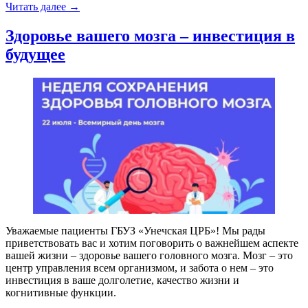
«Здоровая
Читать далее
→
печень
–
Здоровье вашего мозга – инвестиция в
счастливая
будущее
жизнь:
профилактика
заболеваний
печени
в
преддверии
Всемирного
дня
борьбы
с
гепатитом.»
Уважаемые пациенты ГБУЗ «Унечская ЦРБ»! Мы рады
приветствовать вас и хотим поговорить о важнейшем аспекте
вашей жизни – здоровье вашего головного мозга. Мозг – это
центр управления всем организмом, и забота о нем – это
инвестиция в ваше долголетие, качество жизни и
когнитивные функции.