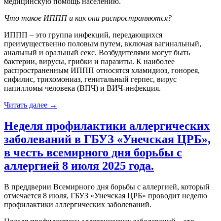
медицинскую помощь населению.
Что такое ИППП и как они распространяются?
ИППП – это группа инфекций, передающихся
преимущественно половым путем, включая вагинальный,
анальный и оральный секс. Возбудителями могут быть
бактерии, вирусы, грибки и паразиты. К наиболее
распространенным ИППП относятся хламидиоз, гонорея,
сифилис, трихомониаз, генитальный герпес, вирус
папилломы человека (ВПЧ) и ВИЧ-инфекция.
«Инфекции,
Читать далее
→
передающиеся
половым
Неделя профилактики аллергических
путем:
заболеваний в ГБУЗ «Унечская ЦРБ»,
информация
для
в честь всемирного дня борьбы с
пациентов
аллергией 8 июля 2025 года.
ГБУЗ
«Унечская
ЦРБ»»
В преддверии Всемирного дня борьбы с аллергией, который
отмечается 8 июля, ГБУЗ «Унечская ЦРБ» проводит неделю
профилактики аллергических заболеваний.