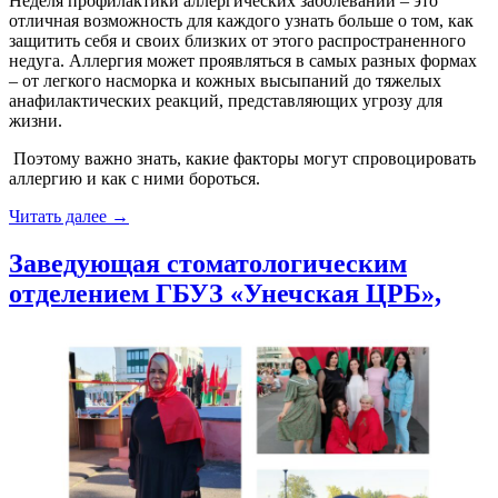
Неделя профилактики аллергических заболеваний – это
отличная возможность для каждого узнать больше о том, как
защитить себя и своих близких от этого распространенного
недуга. Аллергия может проявляться в самых разных формах
– от легкого насморка и кожных высыпаний до тяжелых
анафилактических реакций, представляющих угрозу для
жизни.
Поэтому важно знать, какие факторы могут спровоцировать
аллергию и как с ними бороться.
«Неделя
Читать далее
→
профилактики
аллергических
Заведующая стоматологическим
заболеваний
отделением ГБУЗ «Унечская ЦРБ»,
в
ГБУЗ
«Унечская
ЦРБ»,
в
честь
всемирного
дня
борьбы
с
аллергией