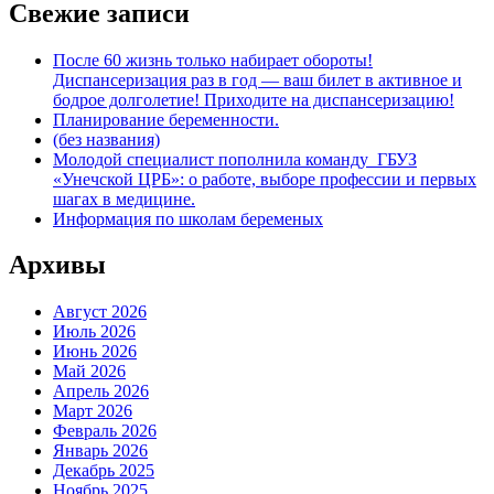
Свежие записи
После 60 жизнь только набирает обороты!
Диспансеризация раз в год — ваш билет в активное и
бодрое долголетие! Приходите на диспансеризацию!
Планирование беременности.
(без названия)
Молодой специалист пополнила команду ГБУЗ
«Унечской ЦРБ»: о работе, выборе профессии и первых
шагах в медицине.
Информация по школам беременых
Архивы
Август 2026
Июль 2026
Июнь 2026
Май 2026
Апрель 2026
Март 2026
Февраль 2026
Январь 2026
Декабрь 2025
Ноябрь 2025