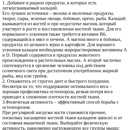
1. Добавьте в рацион продукты, в которых есть
легкоусваиваемый кальций.
Его лучшие источники – молоко и молочные продукты,
творог, сыры, зеленые овощи, бобовые, орехи, рыба. Кальций
вымывается из костей и при недостатке магния, который
участвует в росте и восстановлении костной ткани. Для его
нормального усвоения также требуется витамин В6,
содержащийся в мясе и печени. А магния много в бобовых,
продуктах из цельного зерна и картофеле. Для хорошего
усвоения кальция необходимы жирорастворимые витамины А
и D. Первый содержится в продуктах животного
происхождения и растительных маслах. А второй частично
синтезируется в организме человека под действием
солнечного света при достаточном употреблении жирной
рыбы, яиц или грибов.
2. Откажитесь от строгих диет и быстрого похудения.
Несмотря на то, что поддержание оптимального веса –
хорошая профилактика остеопороза, резкая потеря веса
приводит к снижению плотности костной ткани.
3.Физическая активность – эффективный способ борьбы с
остеопорозом.
При регулярной нагрузке кости становятся прочнее,
поскольку насыщение костной ткани кальцием зависит и от
состояния мышечной ткани. Выбирайте физическую
активность, равномерно нагружающую все группы мышц: