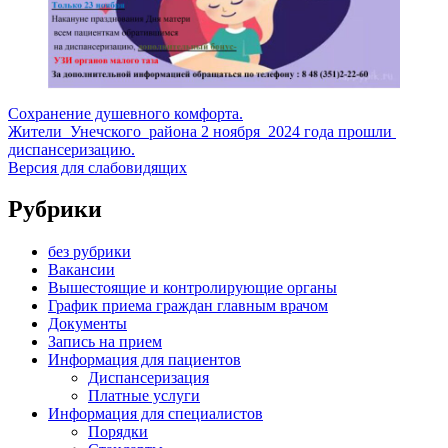
Сохранение душевного комфорта.
Жители Унечского района 2 ноября 2024 года прошли
диспансеризацию.
Версия для слабовидящих
Рубрики
без рубрики
Вакансии
Вышестоящие и контролирующие органы
График приема граждан главным врачом
Документы
Запись на прием
Информация для пациентов
Диспансеризация
Платные услуги
Информация для специалистов
Порядки