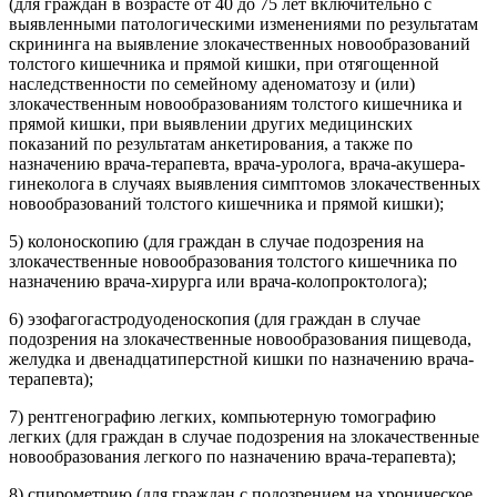
(для граждан в возрасте от 40 до 75 лет включительно с
выявленными патологическими изменениями по результатам
скрининга на выявление злокачественных новообразований
толстого кишечника и прямой кишки, при отягощенной
наследственности по семейному аденоматозу и (или)
злокачественным новообразованиям толстого кишечника и
прямой кишки, при выявлении других медицинских
показаний по результатам анкетирования, а также по
назначению врача-терапевта, врача-уролога, врача-акушера-
гинеколога в случаях выявления симптомов злокачественных
новообразований толстого кишечника и прямой кишки);
5) колоноскопию (для граждан в случае подозрения на
злокачественные новообразования толстого кишечника по
назначению врача-хирурга или врача-колопроктолога);
6) эзофагогастродуоденоскопия (для граждан в случае
подозрения на злокачественные новообразования пищевода,
желудка и двенадцатиперстной кишки по назначению врача-
терапевта);
7) рентгенографию легких, компьютерную томографию
легких (для граждан в случае подозрения на злокачественные
новообразования легкого по назначению врача-терапевта);
8) спирометрию (для граждан с подозрением на хроническое