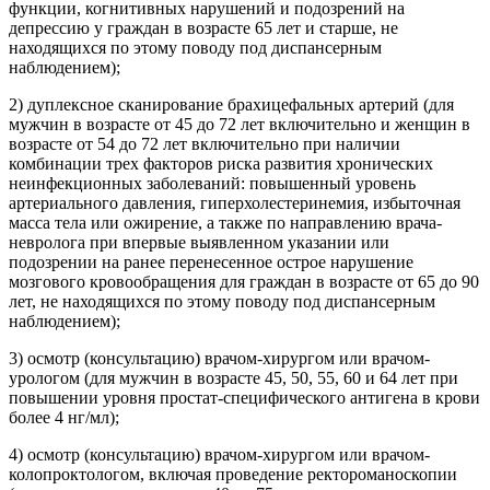
функции, когнитивных нарушений и подозрений на
депрессию у граждан в возрасте 65 лет и старше, не
находящихся по этому поводу под диспансерным
наблюдением);
2) дуплексное сканирование брахицефальных артерий (для
мужчин в возрасте от 45 до 72 лет включительно и женщин в
возрасте от 54 до 72 лет включительно при наличии
комбинации трех факторов риска развития хронических
неинфекционных заболеваний: повышенный уровень
артериального давления, гиперхолестеринемия, избыточная
масса тела или ожирение, а также по направлению врача-
невролога при впервые выявленном указании или
подозрении на ранее перенесенное острое нарушение
мозгового кровообращения для граждан в возрасте от 65 до 90
лет, не находящихся по этому поводу под диспансерным
наблюдением);
3) осмотр (консультацию) врачом-хирургом или врачом-
урологом (для мужчин в возрасте 45, 50, 55, 60 и 64 лет при
повышении уровня простат-специфического антигена в крови
более 4 нг/мл);
4) осмотр (консультацию) врачом-хирургом или врачом-
колопроктологом, включая проведение ректороманоскопии