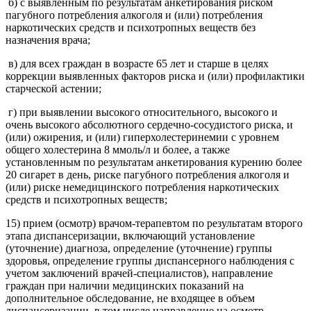
б) с выявленным по результатам анкетирования риском
пагубного потребления алкоголя и (или) потребления
наркотических средств и психотропных веществ без
назначения врача;
в) для всех граждан в возрасте 65 лет и старше в целях
коррекции выявленных факторов риска и (или) профилактики
старческой астении;
г) при выявлении высокого относительного, высокого и
очень высокого абсолютного сердечно-сосудистого риска, и
(или) ожирения, и (или) гиперхолестеринемии с уровнем
общего холестерина 8 ммоль/л и более, а также
установленным по результатам анкетирования курению более
20 сигарет в день, риске пагубного потребления алкоголя и
(или) риске немедицинского потребления наркотических
средств и психотропных веществ;
15) прием (осмотр) врачом-терапевтом по результатам второго
этапа диспансеризации, включающий установление
(уточнение) диагноза, определение (уточнение) группы
здоровья, определение группы диспансерного наблюдения с
учетом заключений врачей-специалистов), направление
граждан при наличии медицинских показаний на
дополнительное обследование, не входящее в объем
диспансеризации, в том числе направление на осмотр