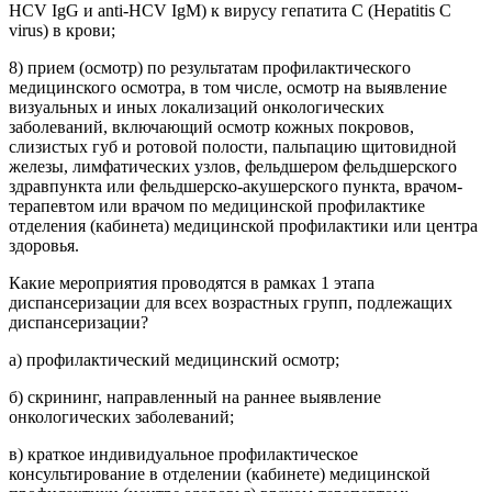
HCV IgG и anti-HCV IgM) к вирусу гепатита C (Hepatitis C
virus) в крови;
8) прием (осмотр) по результатам профилактического
медицинского осмотра, в том числе, осмотр на выявление
визуальных и иных локализаций онкологических
заболеваний, включающий осмотр кожных покровов,
слизистых губ и ротовой полости, пальпацию щитовидной
железы, лимфатических узлов, фельдшером фельдшерского
здравпункта или фельдшерско-акушерского пункта, врачом-
терапевтом или врачом по медицинской профилактике
отделения (кабинета) медицинской профилактики или центра
здоровья.
Какие мероприятия проводятся в рамках 1 этапа
диспансеризации для всех возрастных групп, подлежащих
диспансеризации?
а) профилактический медицинский осмотр;
б) скрининг, направленный на раннее выявление
онкологических заболеваний;
в) краткое индивидуальное профилактическое
консультирование в отделении (кабинете) медицинской