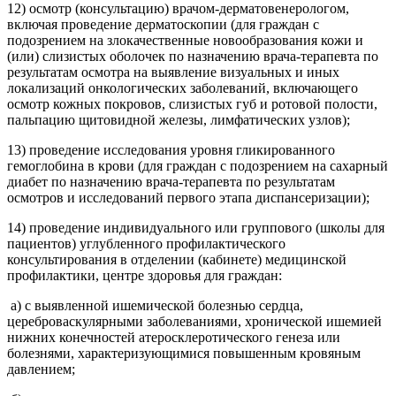
12) осмотр (консультацию) врачом-дерматовенерологом,
включая проведение дерматоскопии (для граждан с
подозрением на злокачественные новообразования кожи и
(или) слизистых оболочек по назначению врача-терапевта по
результатам осмотра на выявление визуальных и иных
локализаций онкологических заболеваний, включающего
осмотр кожных покровов, слизистых губ и ротовой полости,
пальпацию щитовидной железы, лимфатических узлов);
13) проведение исследования уровня гликированного
гемоглобина в крови (для граждан с подозрением на сахарный
диабет по назначению врача-терапевта по результатам
осмотров и исследований первого этапа диспансеризации);
14) проведение индивидуального или группового (школы для
пациентов) углубленного профилактического
консультирования в отделении (кабинете) медицинской
профилактики, центре здоровья для граждан:
а) с выявленной ишемической болезнью сердца,
цереброваскулярными заболеваниями, хронической ишемией
нижних конечностей атеросклеротического генеза или
болезнями, характеризующимися повышенным кровяным
давлением;