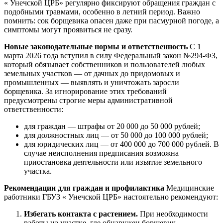
« Унечской ЦРБ» регулярно фиксируют обращения граждан с
подобными травмами, особенно в летний период. Важно
помнить: сок борщевика опасен даже при пасмурной погоде, а
симптомы могут проявиться не сразу.
Новые законодательные нормы и ответственность
С 1
марта 2026 года вступил в силу Федеральный закон №294-ФЗ,
который обязывает собственников и пользователей любых
земельных участков — от дачных до придомовых и
промышленных — выявлять и уничтожать заросли
борщевика. За игнорирование этих требований
предусмотрены строгие меры административной
ответственности:
для граждан — штрафы от 20 000 до 50 000 рублей;
для должностных лиц — от 50 000 до 100 000 рублей;
для юридических лиц — от 400 000 до 700 000 рублей. В
случае неисполнения предписания возможна
приостановка деятельности или изъятие земельного
участка.
Рекомендации для граждан и профилактика
Медицинские
работники ГБУЗ « Унечской ЦРБ» настоятельно рекомендуют:
Избегать контакта с растением.
При необходимости
работы на участке, где обнаружен борщевик,