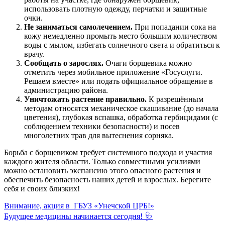
использовать плотную одежду, перчатки и защитные
очки.
Не заниматься самолечением.
При попадании сока на
кожу немедленно промыть место большим количеством
воды с мылом, избегать солнечного света и обратиться к
врачу.
Сообщать о зарослях.
Очаги борщевика можно
отметить через мобильное приложение «Госуслуги.
Решаем вместе» или подать официальное обращение в
администрацию района.
Уничтожать растение правильно.
К разрешённым
методам относятся механическое скашивание (до начала
цветения), глубокая вспашка, обработка гербицидами (с
соблюдением техники безопасности) и посев
многолетних трав для вытеснения сорняка.
Борьба с борщевиком требует системного подхода и участия
каждого жителя области. Только совместными усилиями
можно остановить экспансию этого опасного растения и
обеспечить безопасность наших детей и взрослых. Берегите
себя и своих близких!
Внимание, акция в ГБУЗ «Унечской ЦРБ!»
Будущее медицины начинается сегодня! 🩺