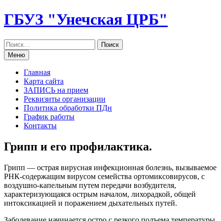
Перейти
ГБУЗ "Унечская ЦРБ"
к
содержанию
Меню
Главная
Карта сайта
ЗАПИСЬ на прием
Реквизиты организации
Политика обработки ПДн
График работы
Контакты
Грипп и его профилактика.
Грипп — острая вирусная инфекционная болезнь, вызываемое
РНК-содержащим вирусом семейства ортомиксовирусов, с
воздушно-капельным путем передачи возбудителя,
характеризующаяся острым началом, лихорадкой, общей
интоксикацией и поражением дыхательных путей.
Заболевание начинается остро с резкого подъема температуры