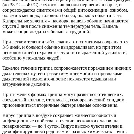
(до 38°С — 40°С) с сухого кашля или першения в горле, и
сопровождается симптомами общей интоксикации: ознобом,
болями в мышцах, головной болью, болью в области глаз.
Катаральные явления – насморк, кашель обычно начинаются
спустя 3 дня после снижения температуры тела. Кашель
может сопровождаться болью за грудиной.
При легком течении заболевания эти симптомы сохраняются
3-5 дней, и больной обычно выздоравливает, но при этом
несколько дней сохраняется чувство выраженной усталости,
особенно у пожилых людей.
Тяжелое течение гриппа сопровождается поражением нижних
дыхательных путей с развитием пневмонии и признаками
дыхательной недостаточности: появляется одышка или
затрудненное дыхание.
При тяжелых формах гриппа могут развиться отек легких,
сосудистый коллапс, отек мозга, геморрагический синдром,
присоединиться вторичные бактериальные осложнения.
Вирус гриппа в воздухе сохраняет жизнеспособность и
инфекционные свойства в течение нескольких часов, на
поверхностях — до 4 суток. Вирус высоко чувствителен к
дезинфицирующим средствам из разных химических групп,