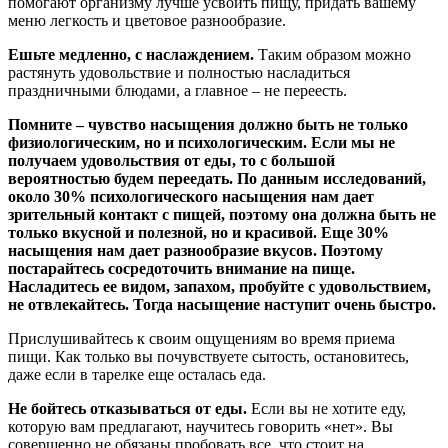
помогают организму лучше усвоить пищу, придать вашему
меню легкость и цветовое разнообразие.
Ешьте медленно, с наслаждением.
Таким образом можно
растянуть удовольствие и полностью насладиться
праздничными блюдами, а главное – не переесть.
Помните – чувство насыщения должно быть не только
физиологическим, но и психологическим. Если мы не
получаем удовольствия от еды, то с большой
вероятностью будем переедать. По данным исследований,
около 30% психологического насыщения нам дает
зрительный контакт с пищей, поэтому она должна быть не
только вкусной и полезной, но и красивой. Еще 30%
насыщения нам дает разнообразие вкусов. Поэтому
постарайтесь сосредоточить внимание на пище.
Насладитесь ее видом, запахом, пробуйте с удовольствием,
не отвлекайтесь. Тогда насыщение наступит очень быстро.
Прислушивайтесь к своим ощущениям во время приема
пищи. Как только вы почувствуете сытость, остановитесь,
даже если в тарелке еще осталась еда.
Не бойтесь отказываться от еды.
Если вы не хотите еду,
которую вам предлагают, научитесь говорить «нет». Вы
совершенно не обязаны пробовать все, что стоит на