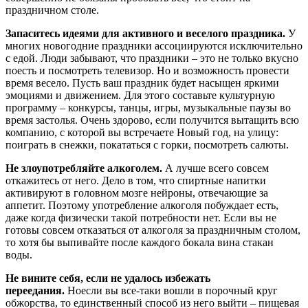
праздничном столе.
Запаситесь идеями для активного и веселого праздника.
У
многих новогодние праздники ассоциируются исключительно
с едой. Люди забывают, что праздники – это не только вкусно
поесть и посмотреть телевизор. Но и возможность провести
время весело. Пусть ваш праздник будет насыщен яркими
эмоциями и движением. Для этого составьте культурную
программу – конкурсы, танцы, игры, музыкальные паузы во
время застолья. Очень здорово, если получится вытащить всю
компанию, с которой вы встречаете Новый год, на улицу:
поиграть в снежки, покататься с горки, посмотреть салюты.
Не злоупотребляйте алкоголем.
А лучше всего совсем
откажитесь от него. Дело в том, что спиртные напитки
активируют в головном мозге нейроны, отвечающие за
аппетит. Поэтому употребление алкоголя побуждает есть,
даже когда физически такой потребности нет. Если вы не
готовы совсем отказаться от алкоголя за праздничным столом,
то хотя бы выпивайте после каждого бокала вина стакан
воды.
Не вините себя, если не удалось избежать
переедания.
Ноесли вы все-таки вошли в порочный круг
обжорства, то единственный способ из него выйти – пищевая