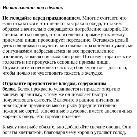
Но как именно это сделать
Не голодайте перед празднованием.
Многие считают, что
если отказаться в этот день от завтрака и обеда, то таким
образом значительно сокращается потребление калорий. Но
специалисты говорят, что длительный промежуток между
приемами пищи провоцирует переедание. Оставаясь целый
день голодными и мучительно ожидая праздничный ужин, мы
с энтузиазмом набрасываемся на все представленное
изобилие, забывая о всяком контроле. Поэтому старайтесь не
голодать и не пропускать основные приемы пищи.
Поужинайте за несколько часов до боя курантов – для того,
чтобы ночью не чувствовать тяжесть в желудке.
Отдавайте предпочтение блюдам, содержащим
белок.
Белок прекрасно усваивается и придает энергию
вашему организму, к тому же он помогает быстро
почувствовать сытость. Включите в рацион питания на
новогодние праздники мясо и рыбу (предпочтительно
нежирные сорта), запеченные в духовке, вместо аналогичных
жареных блюд. Это гораздо полезнее.
К мясу или рыбе обязательно добавляйте свежие овощи. Они
богаты клетчаткой, благодаря чему хорошо утоляют голод,