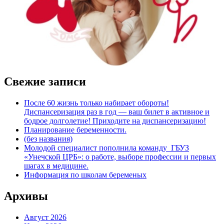
Свежие записи
После 60 жизнь только набирает обороты!
Диспансеризация раз в год — ваш билет в активное и
бодрое долголетие! Приходите на диспансеризацию!
Планирование беременности.
(без названия)
Молодой специалист пополнила команду ГБУЗ
«Унечской ЦРБ»: о работе, выборе профессии и первых
шагах в медицине.
Информация по школам беременых
Архивы
Август 2026