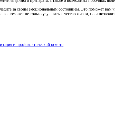
именения данного препарата, а также о возможных побочных явл
следите за своим эмоциональным состоянием. Это поможет вам ч
вью поможет не только улучшить качество жизни, но и позволи
ризация и профилактический осмотр,