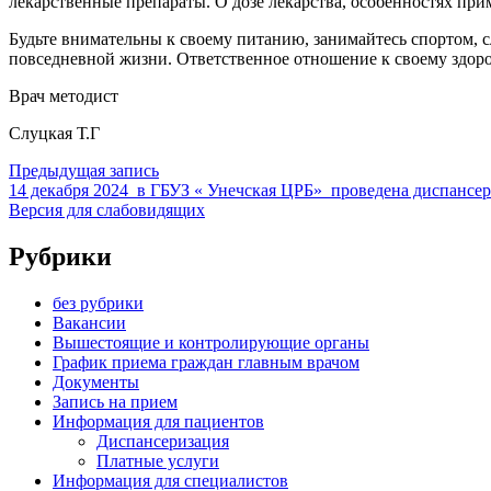
лекарственные препараты. О дозе лекарства, особенностях пр
Будьте внимательны к своему питанию, занимайтесь спортом, 
повседневной жизни. Ответственное отношение к своему здоро
Врач методист
Слуцкая Т.Г
Предыдущая запись
14 декабря 2024 в ГБУЗ « Унечская ЦРБ» проведена диспансе
Версия для слабовидящих
Рубрики
без рубрики
Вакансии
Вышестоящие и контролирующие органы
График приема граждан главным врачом
Документы
Запись на прием
Информация для пациентов
Диспансеризация
Платные услуги
Информация для специалистов