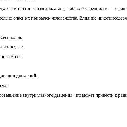
у, как и табачные изделия, а мифы об их безвредности — хоро
ртельно опасных привычек человечества. Влияние никотинсодер
 бесплодия;
а и инсульт;
ного мозга;
динации движений;
тма;
 повышение внутриглазного давления, что может привести к раз