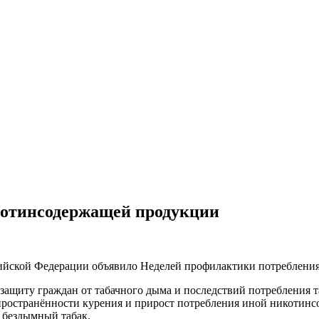
котинсодержащей продукции
сийской Федерации объявило Неделей профилактики потреблени
защиту граждан от табачного дыма и последствий потребления та
пространённости курения и прирост потребления иной никотинс
и бездымный табак.