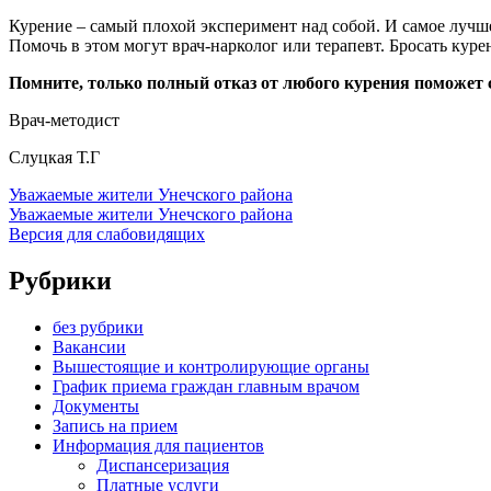
Курение – самый плохой эксперимент над собой. И самое лучшее
Помочь в этом могут врач-нарколог или терапевт. Бросать кур
Помните, только полный отказ от любого курения поможет со
Врач-методист
Слуцкая Т.Г
Уважаемые жители Унечского района
Уважаемые жители Унечского района
Версия для слабовидящих
Рубрики
без рубрики
Вакансии
Вышестоящие и контролирующие органы
График приема граждан главным врачом
Документы
Запись на прием
Информация для пациентов
Диспансеризация
Платные услуги