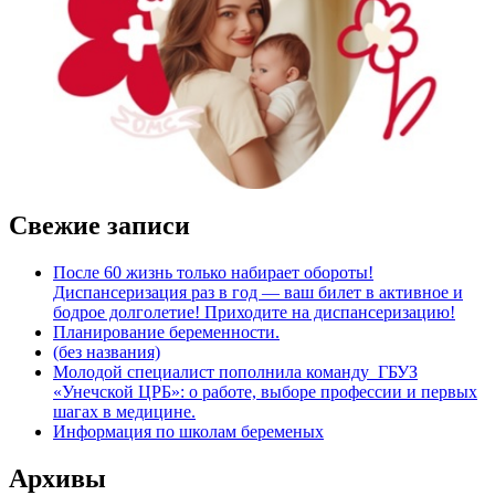
Свежие записи
После 60 жизнь только набирает обороты!
Диспансеризация раз в год — ваш билет в активное и
бодрое долголетие! Приходите на диспансеризацию!
Планирование беременности.
(без названия)
Молодой специалист пополнила команду ГБУЗ
«Унечской ЦРБ»: о работе, выборе профессии и первых
шагах в медицине.
Информация по школам беременых
Архивы