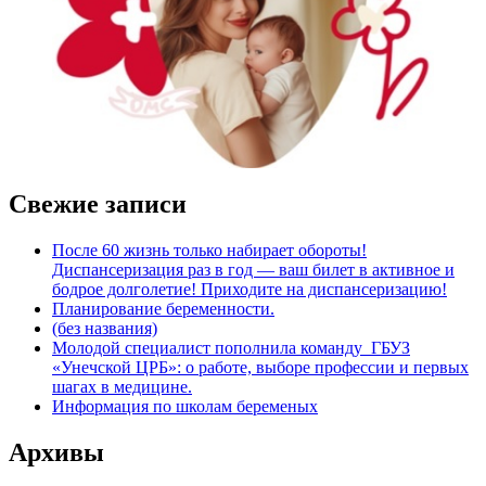
Свежие записи
После 60 жизнь только набирает обороты!
Диспансеризация раз в год — ваш билет в активное и
бодрое долголетие! Приходите на диспансеризацию!
Планирование беременности.
(без названия)
Молодой специалист пополнила команду ГБУЗ
«Унечской ЦРБ»: о работе, выборе профессии и первых
шагах в медицине.
Информация по школам беременых
Архивы