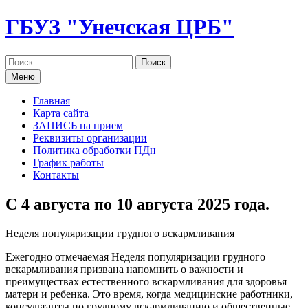
Перейти
ГБУЗ "Унечская ЦРБ"
к
содержанию
Меню
Главная
Карта сайта
ЗАПИСЬ на прием
Реквизиты организации
Политика обработки ПДн
График работы
Контакты
С 4 августа по 10 августа 2025 года.
Неделя популяризации грудного вскармливания
Ежегодно отмечаемая Неделя популяризации грудного
вскармливания призвана напомнить о важности и
преимуществах естественного вскармливания для здоровья
матери и ребенка. Это время, когда медицинские работники,
консультанты по грудному вскармливанию и общественные