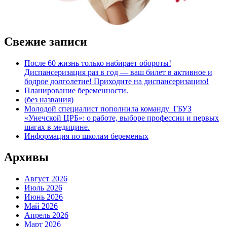
Свежие записи
После 60 жизнь только набирает обороты!
Диспансеризация раз в год — ваш билет в активное и
бодрое долголетие! Приходите на диспансеризацию!
Планирование беременности.
(без названия)
Молодой специалист пополнила команду ГБУЗ
«Унечской ЦРБ»: о работе, выборе профессии и первых
шагах в медицине.
Информация по школам беременых
Архивы
Август 2026
Июль 2026
Июнь 2026
Май 2026
Апрель 2026
Март 2026