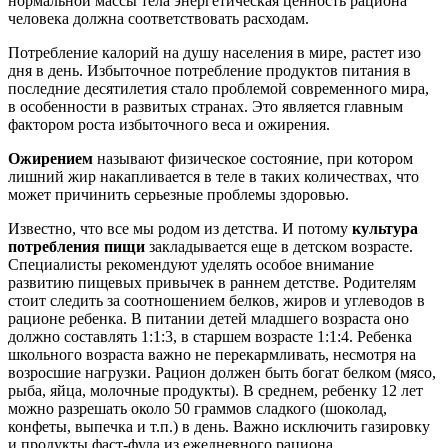
нормальной массы тела энергетическая ценность рациона
человека должна соответствовать расходам.
Потребление калорий на душу населения в мире, растет изо
дня в день. Избыточное потребление продуктов питания в
последние десятилетия стало проблемой современного мира,
в особенности в развитых странах. Это является главным
фактором роста избыточного веса и ожирения.
Ожирением
называют физическое состояние, при котором
лишний жир накапливается в теле в таких количествах, что
может причинить серьезные проблемы здоровью.
Известно, что все мы родом из детства. И потому
культура
потребления пищи
закладывается еще в детском возрасте.
Специалисты рекомендуют уделять особое внимание
развитию пищевых привычек в раннем детстве. Родителям
стоит следить за соотношением белков, жиров и углеводов в
рационе ребенка. В питании детей младшего возраста оно
должно составлять 1:1:3, в старшем возрасте 1:1:4. Ребенка
школьного возраста важно не перекармливать, несмотря на
возросшие нагрузки. Рацион должен быть богат белком (мясо,
рыба, яйца, молочные продукты). В среднем, ребенку 12 лет
можно разрешать около 50 граммов сладкого (шоколад,
конфеты, выпечка и т.п.) в день. Важно исключить газировку
и продукты фаст-фуда из ежедневного рациона.