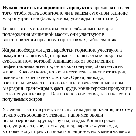
Нужно считать калорийность
продуктов
прежде всего для
того, чтобы знать достаточно ли в вашем суточном рационе
макронутриентов (белки, жиры, углеводы и клетчатка).
Белки – это аминокислоты, они необходимы нам для
поддержания мышечной массы, они участвуют в
восстановлении организма при травмах, заболеваниях.
Жиры необходимы для выработки гормонов, участвуют в
иммунной защите. Один пример – наши легкие покрыты
сурфактантом, который защищает их от воспаления и
инфекционных агентов, он в свою очередь, образуется из
жиров. Красота кожи, волос и всего тела зависит от жиров, а
именно от качественных жиров. Орехи, авокадо,
растительные масла – это полезные и качественные жиры.
Маргарин, трансжиры в фаст -фуде, кондитерской продукции
– это ненужные жиры. Важно как количество, так и качество
получаемых жиров.
Углеводы – это энергия, это наша сила для движения, поэтому
нужно есть хорошие углеводы, например овощи,
цельнозерновые крупы, фрукты, ягоды. Кондитерская
продукция, сладкое, фаст-фуд, мед, варенье – углеводы,
которые могут присутствовать в рационе, но в минимальном