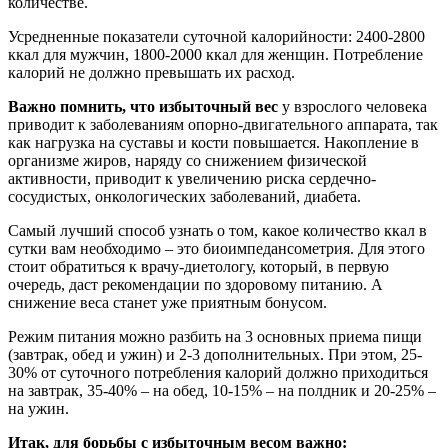
количестве.
Усредненные показатели суточной калорийности: 2400-2800
ккал для мужчин, 1800-2000 ккал для женщин. Потребление
калорий не должно превышать их расход.
Важно помнить, что избыточный вес
у взрослого человека
приводит к заболеваниям опорно-двигательного аппарата, так
как нагрузка на суставы и кости повышается. Накопление в
организме жиров, наряду со снижением физической
активности, приводит к увеличению риска сердечно-
сосудистых, онкологических заболеваний, диабета.
Самый лучший способ узнать о том, какое количество ккал в
сутки вам необходимо – это биоимпедансометрия. Для этого
стоит обратиться к врачу-диетологу, который, в первую
очередь, даст рекомендации по здоровому питанию. А
снижение веса станет уже приятным бонусом.
Режим питания можно разбить на 3 основных приема пищи
(завтрак, обед и ужин) и 2-3 дополнительных. При этом, 25-
30% от суточного потребления калорий должно приходиться
на завтрак, 35-40% – на обед, 10-15% – на полдник и 20-25% –
на ужин.
Итак, для борьбы с избыточным весом важно: