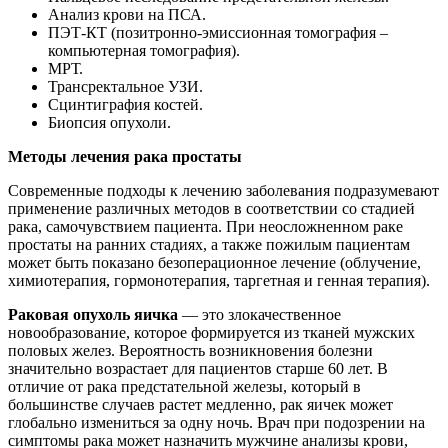
Анализ крови на ПСА.
ПЭТ-КТ (позитронно-эмиссионная томография –
компьютерная томография).
МРТ.
Трансректальное УЗИ.
Сцинтиграфия костей.
Биопсия опухоли.
Методы лечения рака простаты
Современные подходы к лечению заболевания подразумевают
применение различных методов в соответствии со стадией
рака, самочувствием пациента. При неосложненном раке
простаты на ранних стадиях, а также пожилым пациентам
может быть показано безоперационное лечение (облучение,
химиотерапия, гормонотерапия, таргетная и генная терапия).
Раковая опухоль яичка
— это злокачественное
новообразование, которое формируется из тканей мужских
половых желез. Вероятность возникновения болезни
значительно возрастает для пациентов старше 60 лет. В
отличие от рака предстательной железы, который в
большинстве случаев растет медленно, рак яичек может
глобально измениться за одну ночь. Врач при подозрении на
симптомы рака может назначить мужчине анализы крови,