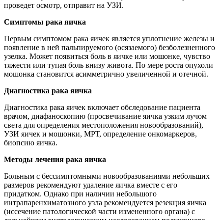
проведет осмотр, отправит на УЗИ.
Симптомы рака яичка
Первым симптомом рака яичек является уплотнение железы и
появление в ней пальпируемого (осязаемого) безболезненного
узелка. Может появиться боль в яичке или мошонке, чувство
тяжести или тупая боль внизу живота. По мере роста опухоли
мошонка становится асимметрично увеличенной и отечной.
Диагностика рака яичка
Диагностика рака яичек включает обследование пациента
врачом, диафаноскопию (просвечивание яичка узким лучом
света для определения местоположения новообразований),
УЗИ яичек и мошонки, МРТ, определение онкомаркеров,
биопсию яичка.
Методы лечения рака яичка
Больным с бессимптомными новообразованиями небольших
размеров рекомендуют удаление яичка вместе с его
придатком. Однако при наличии небольшого
интрапаренхиматозного узла рекомендуется резекция яичка
(иссечение патологической части измененного органа) с