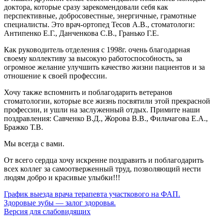
доктора, которые сразу зарекомендовали себя как
перспективные, добросовестные, энергичные, грамотные
специалисты. Это врач-ортопед Тесов А.В., стоматологи:
Антипенко Е.Г., Данченкова С.В., Гранько Г.Е.
Как руководитель отделения с 1998г. очень благодарная
своему коллективу за высокую работоспособность, за
огромное желание улучшить качество жизни пациентов и за
отношение к своей профессии.
Хочу также вспомнить и поблагодарить ветеранов
стоматологии, которые все жизнь посвятили этой прекрасной
профессии, и ушли на заслуженный отдых. Примите наши
поздравления: Савченко В.Д., Жорова В.В., Фильчагова Е.А.,
Бражко Т.В.
Мы всегда с вами.
От всего сердца хочу искренне поздравить и поблагодарить
всех коллег за самоотверженный труд, позволяющий нести
людям добро и красивые улыбки!!!
График выезда врача терапевта участкового на ФАП.
Здоровые зубы — залог здоровья.
Версия для слабовидящих