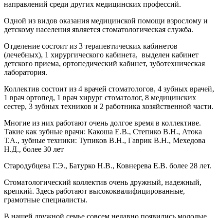
направлений среди других медицинских профессий.
Одной из видов оказания медицинской помощи взрослому и
детскому населения является стоматологическая служба.
Отделение состоит из 3 терапевтических кабинетов
(лечебных), 1 хирургического кабинета, выделен кабинет
детского приема, ортопедический кабинет, зуботехническая
лаборатория.
Коллектив состоит из 4 врачей стоматологов, 4 зубных врачей,
1 врач ортопед, 1 врач хирург стоматолог, 8 медицинских
сестер, 3 зубных техников и 2 работника хозяйственной части.
Многие из них работают очень долгое время в коллективе.
Такие как зубные врачи: Какоша Е.В., Степико В.Н., Атока
Т.А., зубные техники: Тупиков В.Н., Гаврик В.Н., Мехедова
Н.Д., более 30 лет
Стародубцева Г.Э., Батурко Н.В., Ковнерева Е.В. более 28 лет.
Стоматологический коллектив очень дружный, надежный,
крепкий. Здесь работают высококвалифицированные,
грамотные специалисты.
В нашей дружной семье совсем недавно появились молодые