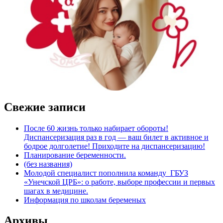
Свежие записи
После 60 жизнь только набирает обороты!
Диспансеризация раз в год — ваш билет в активное и
бодрое долголетие! Приходите на диспансеризацию!
Планирование беременности.
(без названия)
Молодой специалист пополнила команду ГБУЗ
«Унечской ЦРБ»: о работе, выборе профессии и первых
шагах в медицине.
Информация по школам беременых
Архивы