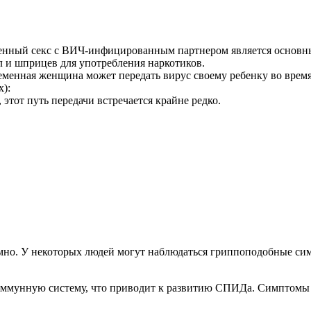
енный секс с ВИЧ-инфицированным партнером является основны
л и шприцев для употребления наркотиков.
менная женщина может передать вирус своему ребенку во время
х):
 этот путь передачи встречается крайне редко.
но. У некоторых людей могут наблюдаться гриппоподобные симп
т иммунную систему, что приводит к развитию СПИДа. Симптом