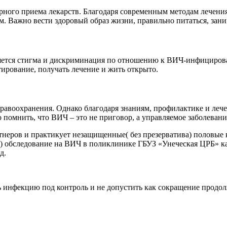
ярного приема лекарств. Благодаря современным методам лече
им. Важно вести здоровый образ жизни, правильно питаться, зани
ется стигма и дискриминация по отношению к ВИЧ-инфицирован
ирование, получать лечение и жить открыто.
равоохранения. Однако благодаря знаниям, профилактике и ле
омнить, что ВИЧ – это не приговор, а управляемое заболевани
ртнеров и практикует незащищенные( без презерватива) половые 
обследование на ВИЧ в поликлинике ГБУЗ «Унеческая ЦРБ» каб №
д.
ь инфекцию под контроль и не допустить как сокращение продолж