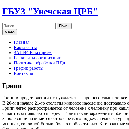
Перейти
ГБУЗ "Унечская ЦРБ"
к
содержанию
Меню
Главная
Карта сайта
ЗАПИСЬ на прием
Реквизиты организации
Политика обработки ПДн
График работы
Контакты
Грипп
Грипп в представлении не нуждается — про него слышали все. 
В 20-м и начале 21-го столетия мировое население пострадало
Грипп легко распространяется от человека к человеку при каш
Симптомы появляются через 1–4 дня после заражения и обычно 
Заболевание начинается остро с резкого подъема температуры
мышцах, головной болью, болью в области глаз. Катаральные 
болью за грудиной.