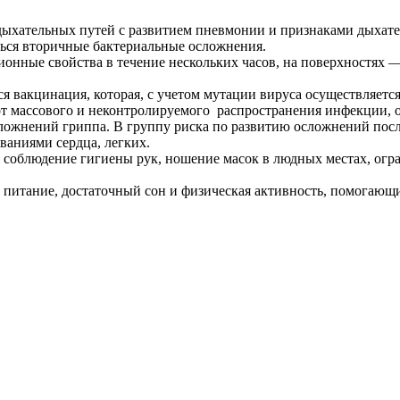
ыхательных путей с развитием пневмонии и признаками дыхател
иться вторичные бактериальные осложнения.
ионные свойства в течение нескольких часов, на поверхностях
вакцинация, которая, с учетом мутации вируса осуществляется
от массового и неконтролируемого распространения инфекции, 
сложнений гриппа. В группу риска по развитию осложнений после
аниями сердца, легких.
 соблюдение гигиены рук, ношение масок в людных местах, огра
 питание, достаточный сон и физическая активность, помогающ