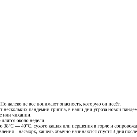
Но далеко не все понимают опасность, которую он несёт.
 от нескольких пандемий гриппа, в наши дни угроза новой панде
ле или чихании.
длятся около недели.
 до 38°С — 40°С, сухого кашля или першения в горле и сопрово
явления – насморк, кашель обычно начинаются спустя 3 дня пос