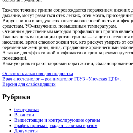
Тяжелое течение гриппа сопровождается поражением нижних д
дыхание, могут развиться отек легких, отек мозга, присоедин
Вирус гриппа в воздухе сохраняет жизнеспособность и инфекц
средствам, УФ-излучению, повышенным температурам.
Основным действенным методом профилактики гриппа является 
Главная цель вакцинации против гриппа — защита населения 
население, врачи спасают жизни тех, кто рискует умереть от о
беременные женщины, лица, страдающие хроническими заболев
А также для эффективной профилактики гриппа рекомендуется
помещений.
Важную роль играют здоровый образ жизни, сбалансированное
Опасность алкоголя для подростка
Врач анестезиолог – реаниматолог ГБУЗ «Унечская ЦРБ».
Версия для слабовидящих
Рубрики
без рубрики
Вакансии
Вышестоящие и контролирующие органы
График приема граждан главным врачом
Документы