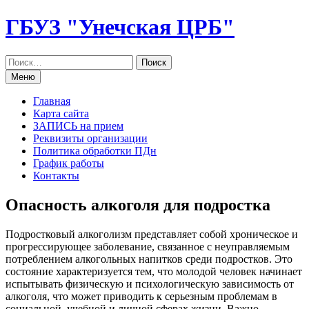
Перейти
ГБУЗ "Унечская ЦРБ"
к
содержанию
Меню
Главная
Карта сайта
ЗАПИСЬ на прием
Реквизиты организации
Политика обработки ПДн
График работы
Контакты
Опасность алкоголя для подростка
Подростковый алкоголизм представляет собой хроническое и
прогрессирующее заболевание, связанное с неуправляемым
потреблением алкогольных напитков среди подростков. Это
состояние характеризуется тем, что молодой человек начинает
испытывать физическую и психологическую зависимость от
алкоголя, что может приводить к серьезным проблемам в
социальной, учебной и личной сферах жизни. Важно