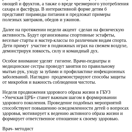
овощей и фруктов, а также о вреде чрезмерного употребления
сахара и фастфуда. В интерактивной форме детям б
представят пирамиды питания и предложат примеры
полезных завтраков, обедов и ужинов.
Далее на протяжении недели акцент сделан на физическую
активность. Будут организованы спортивные эстафеты,
веселые старты и мастер-классы по различным видам спорта.
Дети примут участие в подвижных играх на свежем воздухе,
демонстрируя ловкость, силу и командный дух.
Особое внимание уделят гигиене. Врачи-педиатры и
медицинские сестры проведут занятия по правильному
мытью рук, уходу за зубами и профилактике инфекционных
заболеваний. Наглядно продемонстрируют способы защиты
от микробов и важность соблюдения чистоты.
Неделя продвижения здорового образа жизни в ГБУЗ
«Унечская ЦРБ» станет важным шагом в формировании
здорового поколения. Проведение подобных мероприятий
способствуют повышению осведомленности детей о вопросах
здоровья, мотивирует к ведению активного образа жизни и
формирует ответственное отношение к своему здоровью.
Врач- методист