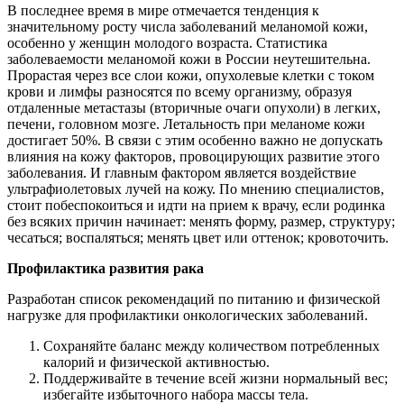
В последнее время в мире отмечается тенденция к
значительному росту числа заболеваний меланомой кожи,
особенно у женщин молодого возраста. Статистика
заболеваемости меланомой кожи в России неутешительна.
Прорастая через все слои кожи, опухолевые клетки с током
крови и лимфы разносятся по всему организму, образуя
отдаленные метастазы (вторичные очаги опухоли) в легких,
печени, головном мозге. Летальность при меланоме кожи
достигает 50%. В связи с этим особенно важно не допускать
влияния на кожу факторов, провоцирующих развитие этого
заболевания. И главным фактором является воздействие
ультрафиолетовых лучей на кожу. По мнению специалистов,
стоит побеспокоиться и идти на прием к врачу, если родинка
без всяких причин начинает: менять форму, размер, структуру;
чесаться; воспаляться; менять цвет или оттенок; кровоточить.
Профилактика развития рака
Разработан список рекомендаций по питанию и физической
нагрузке для профилактики онкологических заболеваний.
Сохраняйте баланс между количеством потребленных
калорий и физической активностью.
Поддерживайте в течение всей жизни нормальный вес;
избегайте избыточного набора массы тела.