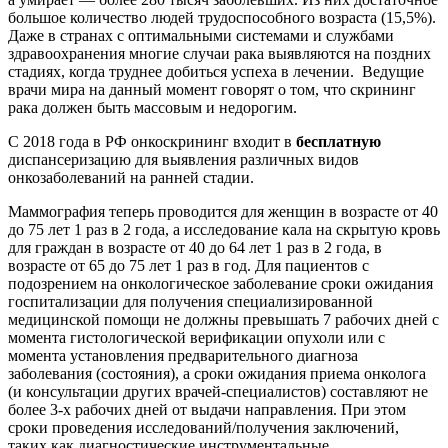
большое количество людей трудоспособного возраста (15,5%).
Даже в странах с оптимальными системами и службами
здравоохранения многие случаи рака выявляются на поздних
стадиях, когда труднее добиться успеха в лечении. Ведущие
врачи мира на данный момент говорят о том, что скрининг
рака должен быть массовым и недорогим.
С 2018 года в РФ онкоскрининг входит в
бесплатную
диспансеризацию для выявления различных видов
онкозаболеваний на ранней стадии.
Маммография теперь проводится для женщин в возрасте от 40
до 75 лет 1 раз в 2 года, а исследование кала на скрытую кровь
для граждан в возрасте от 40 до 64 лет 1 раз в 2 года, в
возрасте от 65 до 75 лет 1 раз в год. Для пациентов с
подозрением на онкологическое заболевание сроки ожидания
госпитализации для получения специализированной
медицинской помощи не должны превышать 7 рабочих дней с
момента гистологической верификации опухоли или с
момента установления предварительного диагноза
заболевания (состояния), а сроки ожидания приема онколога
(и консультации других врачей-специалистов) составляют не
более 3-х рабочих дней от выдачи направления. При этом
сроки проведения исследований/получения заключений,
таких как диагностические инструментальные