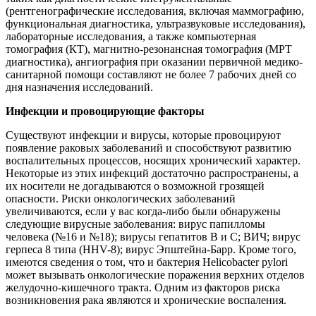
(рентгенографические исследования, включая маммографию,
функциональная диагностика, ультразвуковые исследования),
лабораторные исследования, а также компьютерная
томография (КТ), магнитно-резонансная томография (МРТ
диагностика), ангиография при оказании первичной медико-
санитарной помощи составляют не более 7 рабочих дней со
дня назначения исследований.
Инфекции и провоцирующие факторы
Существуют инфекции и вирусы, которые провоцируют
появление раковых заболеваний и способствуют развитию
воспалительных процессов, носящих хронический характер.
Некоторые из этих инфекций достаточно распространены, а
их носители не догадываются о возможной грозящей
опасности. Риски онкологических заболеваний
увеличиваются, если у вас когда-либо были обнаружены
следующие вирусные заболевания: вирус папилломы
человека (№16 и №18); вирусы гепатитов В и С; ВИЧ; вирус
герпеса 8 типа (HHV-8); вирус Эпштейна-Барр. Кроме того,
имеются сведения о том, что и бактерия Helicobacter pylori
может вызывать онкологические поражения верхних отделов
желудочно-кишечного тракта. Одним из факторов риска
возникновения рака являются и хронические воспаления.